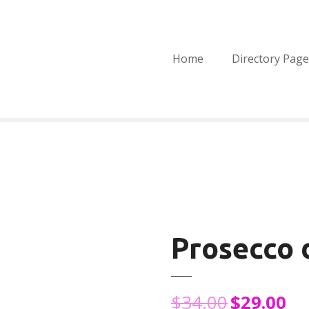
Home
Directory Page
Prosecco 
$
34.00
$
29.00
I
I