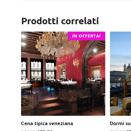
Prodotti correlati
IN OFFERTA!
Cena tipica veneziana
Dormi su
I
I
I