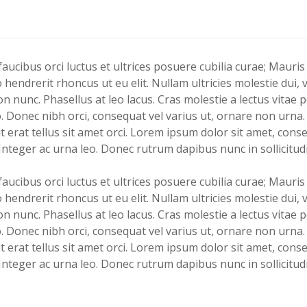
c
:
.
o
$
0
d
3
0
e
4
.
 faucibus orci luctus et ultrices posuere cubilia curae; Mauri
l
.
endrerit rhoncus ut eu elit. Nullam ultricies molestie dui, vi
l
0
on nunc. Phasellus at leo lacus. Cras molestie a lectus vitae
e
0
o. Donec nibh orci, consequat vel varius ut, ornare non urna.
v
.
dit erat tellus sit amet orci. Lorem ipsum dolor sit amet, cons
e
Integer ac urna leo. Donec rutrum dapibus nunc in sollicitud
n
e
 faucibus orci luctus et ultrices posuere cubilia curae; Mauri
z
endrerit rhoncus ut eu elit. Nullam ultricies molestie dui, vi
i
on nunc. Phasellus at leo lacus. Cras molestie a lectus vitae
e
o. Donec nibh orci, consequat vel varius ut, ornare non urna.
q
dit erat tellus sit amet orci. Lorem ipsum dolor sit amet, cons
u
Integer ac urna leo. Donec rutrum dapibus nunc in sollicitud
a
n
t