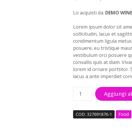
l
l
p
p
Lo acquisti da:
DEMO WIN
r
r
e
e
Lorem ipsum dolor sit amet
z
z
sollicitudin, lacus et sagitt
z
z
condimentum ligula metus s
o
o
posuere, eu tristique maur
o
a
vestibulum orci posuere qu
r
t
convallis quis at diam. Viv
i
t
lorem id ornare porttitor. S
g
u
lacus a ante imperdiet conv
i
a
n
l
P
Aggiungi al
a
e
r
l
è
o
e
:
s
COD:
327691876-1
Food
e
$
e
r
2
c
a
9