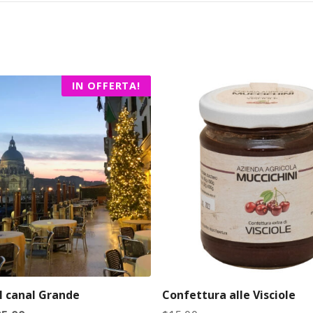
i
t
à
IN OFFERTA!
l canal Grande
Confettura alle Visciole
I