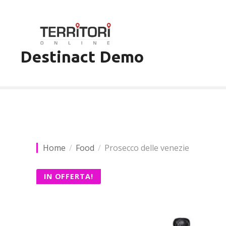
V
a
i
a
Destinact Demo
l
c
o
n
t
e
n
u
Home
Food
Prosecco delle venezie
t
o
IN OFFERTA!