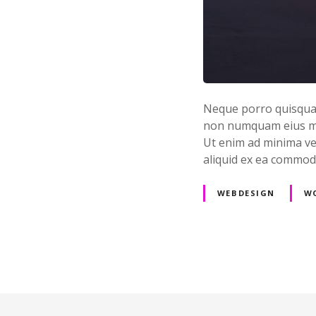
Neque porro quisquam 
non numquam eius mo
Ut enim ad minima ven
aliquid ex ea commo
WEBDESIGN
W
P
o