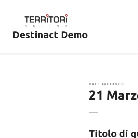
V
a
i
a
Destinact Demo
l
c
o
n
t
e
n
u
DATE ARCHIVES:
21 Marz
t
o
Titolo di 